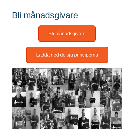
Bli månadsgivare
Bli månadsgivare
Ladda ned de sju principerna