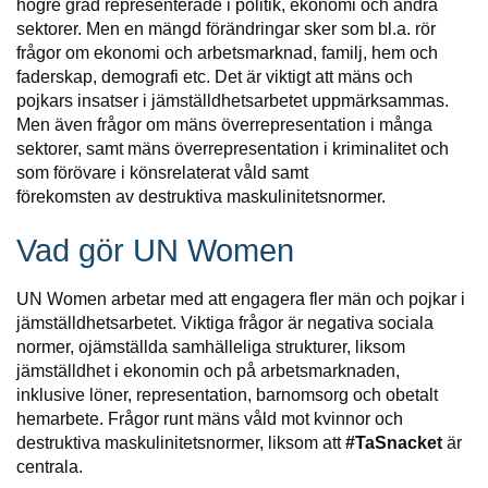
högre grad representerade i politik, ekonomi och andra
sektorer. Men en mängd förändringar sker som bl.a. rör
frågor om ekonomi och arbetsmarknad, familj, hem och
faderskap, demografi etc. Det är viktigt att mäns och
pojkars insatser i jämställdhetsarbetet uppmärksammas.
Men även frågor om mäns överrepresentation i många
sektorer, samt mäns överrepresentation i kriminalitet och
som förövare i könsrelaterat våld samt
förekomsten av destruktiva maskulinitetsnormer.
Vad gör UN Women
UN Women arbetar med att engagera fler män och pojkar i
jämställdhetsarbetet. Viktiga frågor är negativa sociala
normer, ojämställda samhälleliga strukturer, liksom
jämställdhet i ekonomin och på arbetsmarknaden,
inklusive löner, representation, barnomsorg och obetalt
hemarbete. Frågor runt mäns våld mot kvinnor och
destruktiva maskulinitetsnormer, liksom att
#TaSnacket
är
centrala.