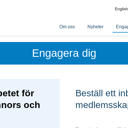
English
Om oss
Nyheter
Engag
Engagera dig
etet för
Beställ ett i
nnors och
medlemsska