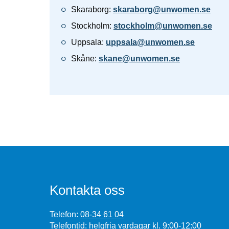
Skaraborg:
skaraborg@unwomen.se
Stockholm:
stockholm@unwomen.se
Uppsala:
uppsala@unwomen.se
Skåne:
skane@unwomen.se
Kontakta oss
Telefon:
08-34 61 04
Telefontid: helgfria vardagar kl. 9:00-12:00