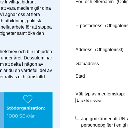
För- och efternamn
(Oblig
frivilliga bidrag,
 att vara medlem går dina
 Vi ägnar oss åt flera
 utbildning, politisk
E-postadress
(Obligatoris
ella arbete för att stoppa
ättigheter samt öka den
Address
(Obligatoriskt)
hetsbrev och blir inbjuden
ar under året. Dessutom har
Gatuadress
m att delta i någon av
 är du en värdefull del av
Stad
r rättvis och jämställd
Välj typ av medlemskap:
Consent
(Obligatoriskt)
Jag godkänner att UN 
personuppgifter i enig