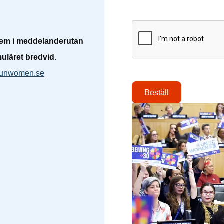
CAPTCHA
dlem i meddelanderutan
uläret bredvid
.
@unwomen.se
Beställ