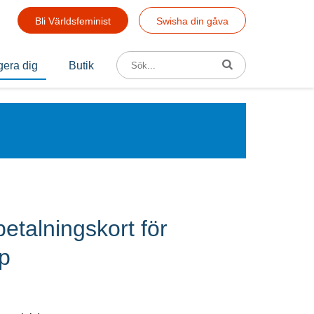
Bli Världsfeminist
Swisha din gåva
Sök efter:
era dig
Butik
nbetalningskort för
p