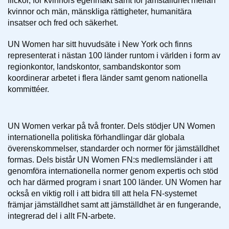
flickor, för kvinnors egenmakt samt för jämställdhet mellan
kvinnor och män, mänskliga rättigheter, humanitära
insatser och fred och säkerhet.
UN Women har sitt huvudsäte i New York och finns
representerat i nästan 100 länder runtom i världen i form av
regionkontor, landskontor, sambandskontor som
koordinerar arbetet i flera länder samt genom nationella
kommittéer.
UN Women verkar på två fronter. Dels stödjer UN Women
internationella politiska förhandlingar där globala
överenskommelser, standarder och normer för jämställdhet
formas. Dels bistår UN Women FN:s medlemsländer i att
genomföra internationella normer genom expertis och stöd
och har därmed program i snart 100 länder. UN Women har
också en viktig roll i att bidra till att hela FN-systemet
främjar jämställdhet samt att jämställdhet är en fungerande,
integrerad del i allt FN-arbete.