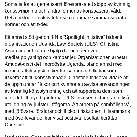
Somalia för att gemensamt förespråka ett stopp av kvinnlig
könsstympning och andra former av könsbaserat våld.
Detta inkluderar aktiviteter som uppmärksammar sociala
normer och attityder.
Ett annat stöd genom FN:s “Spotlight initiative” bidrar till
organisationen Uganda Law Society (ULS). Christine
Awori är chef för rättshjälp där och bedriver
mediaupplysning och kampanjer. Organisationen arbetar i
Amudat-distriktet i nordöstra Uganda, bland annat med
mobila rättshjälpskliniker för kvinnor och flickor som
riskerar att bli könsstympade. Christine förklarar vidare att
de uppmuntrar flickor och kvinnor att avvisa användningen
av kvinnlig könsstympning och att rapportera dem som
utför det till myndigheterna. ULS insatser inkluderar också
utbildning av jurister i frågorna. Att arbeta på samhällsnivå,
med förövare, föräldrar och flickor i riskzonen, tillsammans
med överlevande, har visat positiva resultat, berättar
Christine.