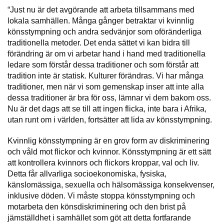
“Just nu är det avgörande att arbeta tillsammans med
lokala samhällen. Många gånger betraktar vi kvinnlig
könsstympning och andra sedvänjor som oföränderliga
traditionella metoder. Det enda sättet vi kan bidra till
förändring är om vi arbetar hand i hand med traditionella
ledare som förstår dessa traditioner och som förstår att
tradition inte är statisk. Kulturer förändras. Vi har många
traditioner, men när vi som gemenskap inser att inte alla
dessa traditioner är bra för oss, lämnar vi dem bakom oss.
Nu är det dags att se till att ingen flicka, inte bara i Afrika,
utan runt om i världen, fortsätter att lida av könsstympning.
Kvinnlig könsstympning är en grov form av diskriminering
och våld mot flickor och kvinnor. Könsstympning är ett sätt
att kontrollera kvinnors och flickors kroppar, val och liv.
Detta får allvarliga socioekonomiska, fysiska,
känslomässiga, sexuella och hälsomässiga konsekvenser,
inklusive döden. Vi måste stoppa könsstympning och
motarbeta den könsdiskriminering och den brist på
jämställdhet i samhället som göt att detta fortfarande