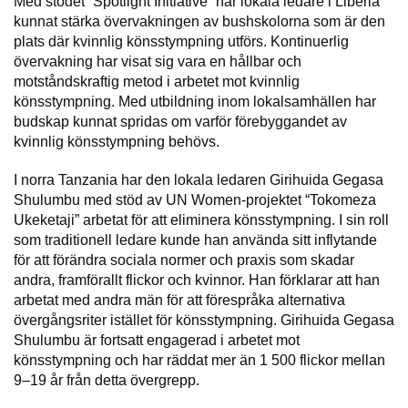
Med stödet “Spotlight Initiative” har lokala ledare i Liberia
kunnat stärka övervakningen av bushskolorna som är den
plats där kvinnlig könsstympning utförs. Kontinuerlig
övervakning har visat sig vara en hållbar och
motståndskraftig metod i arbetet mot kvinnlig
könsstympning. Med utbildning inom lokalsamhällen har
budskap kunnat spridas om varför förebyggandet av
kvinnlig könsstympning behövs.
I norra Tanzania har den lokala ledaren Girihuida Gegasa
Shulumbu med stöd av UN Women-projektet “Tokomeza
Ukeketaji” arbetat för att eliminera könsstympning. I sin roll
som traditionell ledare kunde han använda sitt inflytande
för att förändra sociala normer och praxis som skadar
andra, framförallt flickor och kvinnor. Han förklarar att han
arbetat med andra män för att förespråka alternativa
övergångsriter istället för könsstympning. Girihuida Gegasa
Shulumbu är fortsatt engagerad i arbetet mot
könsstympning och har räddat mer än 1 500 flickor mellan
9–19 år från detta övergrepp.