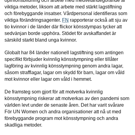
opinionsbildning och arbete med medvetandegörande är
viktiga metoder, liksom att arbete med stärkt lagstiftning
och förebyggande insatser. Vårdpersonal identifieras som
viktiga förändringsagenter.
FN
rapporterar också att sju av
tio kvinnor i de länder där flickor könsstympas tycker att
sedvänjan borde upphöra. Stödet för avskaffandet är
särskild starkt bland unga kvinnor.
Globalt har 84 länder nationell lagstiftning som antingen
specifikt förbjuder kvinnlig könsstympning eller tillåter
lagföring av kvinnlig könsstympning genom andra lagar,
såsom strafflagar, lagar om skydd för barn, lagar om våld
mot kvinnor eller lagar om våld i hemmet.
De framsteg som gjort för att motverka kvinnlig
könsstympning riskerar att motverkas av den pandemi som
världen levt under de senaste åren. Det har varit svårare
För UN Women och andra organisationer att nå ut med
förebyggande program mot könsstympning och andra
skadliga metoder.