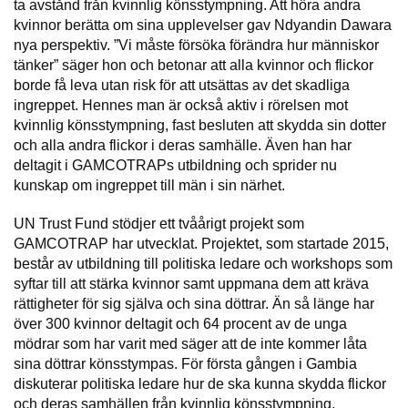
ta avstånd från kvinnlig könsstympning. Att höra andra
kvinnor berätta om sina upplevelser gav Ndyandin Dawara
nya perspektiv. ”Vi måste försöka förändra hur människor
tänker” säger hon och betonar att alla kvinnor och flickor
borde få leva utan risk för att utsättas av det skadliga
ingreppet. Hennes man är också aktiv i rörelsen mot
kvinnlig könsstympning, fast besluten att skydda sin dotter
och alla andra flickor i deras samhälle. Även han har
deltagit i GAMCOTRAPs utbildning och sprider nu
kunskap om ingreppet till män i sin närhet.
UN Trust Fund stödjer ett tvåårigt projekt som
GAMCOTRAP har utvecklat. Projektet, som startade 2015,
består av utbildning till politiska ledare och workshops som
syftar till att stärka kvinnor samt uppmana dem att kräva
rättigheter för sig själva och sina döttrar. Än så länge har
över 300 kvinnor deltagit och 64 procent av de unga
mödrar som har varit med säger att de inte kommer låta
sina döttrar könsstympas. För första gången i Gambia
diskuterar politiska ledare hur de ska kunna skydda flickor
och deras samhällen från kvinnlig könsstympning.