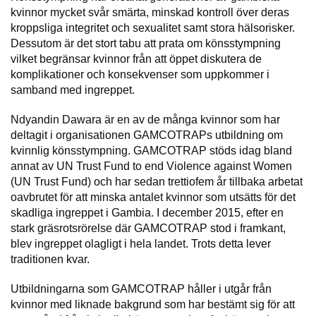
kvinnor mycket svår smärta, minskad kontroll över deras
kroppsliga integritet och sexualitet samt stora hälsorisker.
Dessutom är det stort tabu att prata om könsstympning
vilket begränsar kvinnor från att öppet diskutera de
komplikationer och konsekvenser som uppkommer i
samband med ingreppet.
Ndyandin Dawara är en av de många kvinnor som har
deltagit i organisationen GAMCOTRAPs utbildning om
kvinnlig könsstympning. GAMCOTRAP stöds idag bland
annat av UN Trust Fund to end Violence against Women
(UN Trust Fund) och har sedan trettiofem år tillbaka arbetat
oavbrutet för att minska antalet kvinnor som utsätts för det
skadliga ingreppet i Gambia. I december 2015, efter en
stark gräsrotsrörelse där GAMCOTRAP stod i framkant,
blev ingreppet olagligt i hela landet. Trots detta lever
traditionen kvar.
Utbildningarna som GAMCOTRAP håller i utgår från
kvinnor med liknade bakgrund som har bestämt sig för att