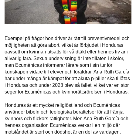
Exempel på frågor hon driver är rätt till preventivmedel och
möjligheten att göra abort, vilket är förbjudet i Honduras
oavsett om kvinnan utsatts för våldtäkt eller hennes liv är i
allvarlig fara. Sexualundervisning är inte tillåten i skolor,
men Ecuménicas informerar lärare som i sin tur för
kunskapen vidare till elever och föräldrar. Ana Ruth García
har under många år kämpat för att akuta p-piller ska tillåtas
i Honduras och under 2023 blev så fallet, vilket var en stor
seger för Ecuménicas och kvinnorättsrörelsen i Honduras.
Honduras är ett mycket religiöst land och Ecuménicas
använder bibeln och teologiska berättelser för att främja
kvinnors och flickors rättigheter. Men Ana Ruth García och
hennes organisation Ecuménicas verkar i en miljö där
motståndet är stort och dödshot är en del av vardagen.