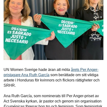
UN Women Sverige hade äran att möta
årets Per Anger-
pristagare Ana Ruth García
som berättade om sitt viktiga
arbete i Honduras för kvinnors och flickors rättigheter och
SRHR.
Ana Ruth García, som nominerats till Per Anger-priset av
Act Svenska kyrkan, är pastor och genom sin organisation
Ecuménicas
förenar hon tro och feminism. Som feministisk