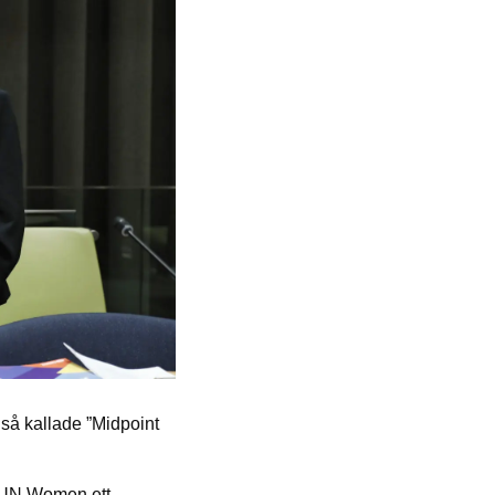
så kallade ”Midpoint
e UN Women ett