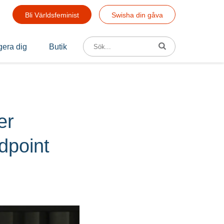
Bli Världsfeminist
Swisha din gåva
Sök efter:
era dig
Butik
er
dpoint