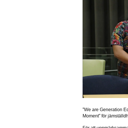
”We are Generation Eq
Moment” för jämställdhe
För att uppmärksamma