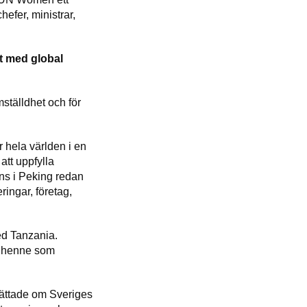
efer, ministrar,
t med global
mställdhet och för
r hela världen i en
att uppfylla
ns i Peking redan
ingar, företag,
ed Tanzania.
os henne som
rättade om Sveriges