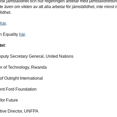
sk jämställdhet och hur regeringen arbetar med jämställdhetsin
 även om vikten av att alla arbetar för jämställdhet, inte minst 
lldhet.
här
.
n Equality
här
.
tet
:
ty Secretary General, United Nations
ter of Technology, Rwanda
of Outright International
ent Ford Foundation
for Future
tive Director, UNFPA