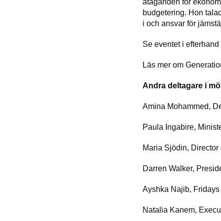
åtaganden för ekonomi
budgetering. Hon talade
i och ansvar för jämstä
Se eventet i efterhand
Läs mer om Generatio
Andra deltagare i mö
Amina Mohammed, Depu
Paula Ingabire, Minis
Maria Sjödin, Director 
Darren Walker, Presid
Ayshka Najib, Fridays 
Natalia Kanem, Execu