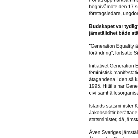
högnivåmöte den 17 sep
företagsledare, ungdom
Budskapet var tydlig
jämställdhet både stä
”Generation Equality är
förändring”, fortsatte
Initiativet Generation 
feministisk manifestatio
åtagandena i den så k
1995. Hittills har Gen
civilsamhällesorganisa
Islands statsminister 
Jakobsdóttir berättade
statsminister, då jämstä
Även Sveriges jämstäl