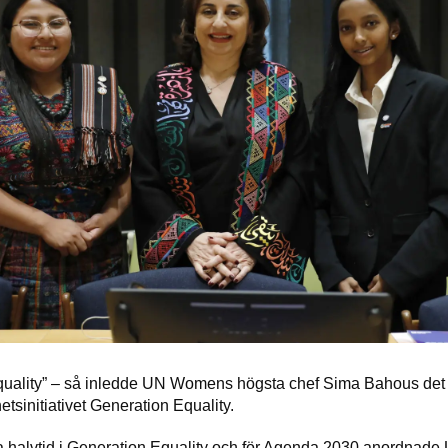
uality” – så inledde UN Womens högsta chef Sima Bahous det 
tsinitiativet Generation Equality.
 halvtid i Generation Equality och för Agenda 2030 anordnad