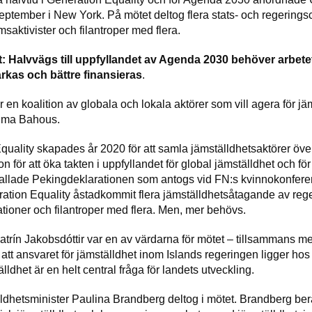
tember i New York. På mötet deltog flera stats- och regeringsch
saktivister och filantroper med flera.
t: Halvvägs till uppfyllandet av Agenda 2030 behöver arbete
rkas och bättre finansieras
.
 en koalition av globala och lokala aktörer som vill agera för jä
 Sima Bahous.
Equality skapades år 2020 för att samla jämställdhetsaktörer öve
n för att öka takten i uppfyllandet för global jämställdhet och för 
allade Pekingdeklarationen som antogs vid FN:s kvinnokonfere
eration Equality åstadkommit flera jämställdhetsåtagande av reger
tioner och filantroper med flera. Men, mer behövs.
Katrín Jakobsdóttir var en av värdarna för mötet – tillsammans m
 att ansvaret för jämställdhet inom Islands regeringen ligger h
lldhet är en helt central fråga för landets utveckling.
ldhetsminister Paulina Brandberg deltog i mötet. Brandberg be