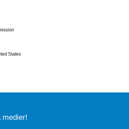
mission
ited States
a medier!