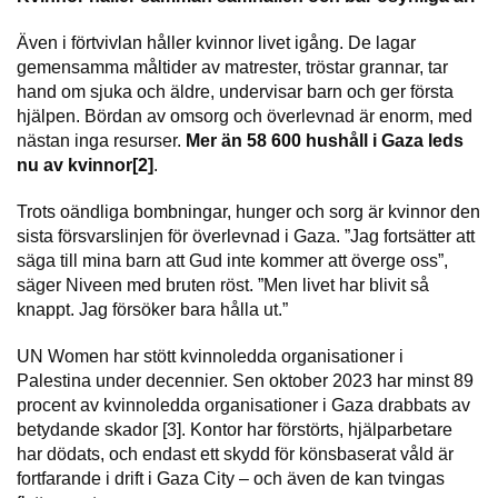
Även i förtvivlan håller kvinnor livet igång. De lagar
gemensamma måltider av matrester, tröstar grannar, tar
hand om sjuka och äldre, undervisar barn och ger första
hjälpen. Bördan av omsorg och överlevnad är enorm, med
nästan inga resurser.
Mer än 58 600 hushåll i Gaza leds
nu av kvinnor[2]
.
Trots oändliga bombningar, hunger och sorg är kvinnor den
sista försvarslinjen för överlevnad i Gaza. ”Jag fortsätter att
säga till mina barn att Gud inte kommer att överge oss”,
säger Niveen med bruten röst. ”Men livet har blivit så
knappt. Jag försöker bara hålla ut.”
UN Women har stött kvinnoledda organisationer i
Palestina under decennier. Sen oktober 2023 har minst 89
procent av kvinnoledda organisationer i Gaza drabbats av
betydande skador [3]. Kontor har förstörts, hjälparbetare
har dödats, och endast ett skydd för könsbaserat våld är
fortfarande i drift i Gaza City – och även de kan tvingas