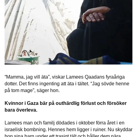
“Mamma, jag vill äta”, viskar Lamees Qaadans fyraåriga
dotter. Det finns ingenting att äta i tältet. “Jag sövde henne
på tom mage”, säger hon.
Kvinnor i Gaza bär på outhärdlig förlust och försöker
bara överleva.
Lamees man och familj dödades i oktober förra året i en
israelisk bombning. Hennes hem ligger i ruiner. Nu skyddar
hon sina barn under ett trasigt tält och håller dem nära