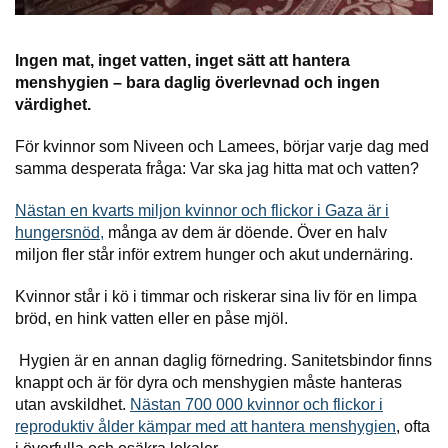
Ingen mat, inget vatten, inget sätt att hantera
menshygien – bara daglig överlevnad och ingen
värdighet.
För kvinnor som Niveen och Lamees, börjar varje dag med
samma desperata fråga: Var ska jag hitta mat och vatten?
Nästan en kvarts miljon kvinnor och flickor i Gaza är i
hungersnöd,
många av dem är döende. Över en halv
miljon fler står inför extrem hunger och akut undernäring.
Kvinnor står i kö i timmar och riskerar sina liv för en limpa
bröd, en hink vatten eller en påse mjöl.
Hygien är en annan daglig förnedring. Sanitetsbindor finns
knappt och är för dyra och menshygien måste hanteras
utan avskildhet.
Nästan 700 000 kvinnor och flickor i
reproduktiv ålder kämpar med att hantera menshygien
, ofta