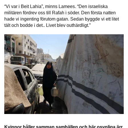
“Vi var i Beit Lahia”, minns Lamees. “Den israeliska
militären fördrev oss till Rafah i söder. Den första natten
hade vi ingenting förutom gatan. Sedan byggde vi ett litet
tält och bodde i det.. Livet blev outhärdligt.”
Kvinnor håller samman samhällen och bär osynliga ärr