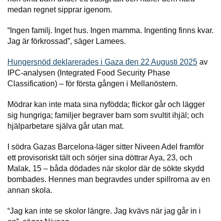
medan regnet sipprar igenom.
“Ingen familj. Inget hus. Ingen mamma. Ingenting finns kvar.
Jag är förkrossad”, säger Lamees.
Hungersnöd deklarerades i Gaza den 22 Augusti 2025
av
IPC-analysen (Integrated Food Security Phase
Classification) – för första gången i Mellanöstern.
Mödrar kan inte mata sina nyfödda; flickor går och lägger
sig hungriga; familjer begraver barn som svultit ihjäl; och
hjälparbetare själva går utan mat.
I södra Gazas Barcelona-läger sitter Niveen Adel framför
ett provisoriskt tält och sörjer sina döttrar Aya, 23, och
Malak, 15 – båda dödades när skolor där de sökte skydd
bombades. Hennes man begravdes under spillrorna av en
annan skola.
“Jag kan inte se skolor längre. Jag kvävs när jag går in i