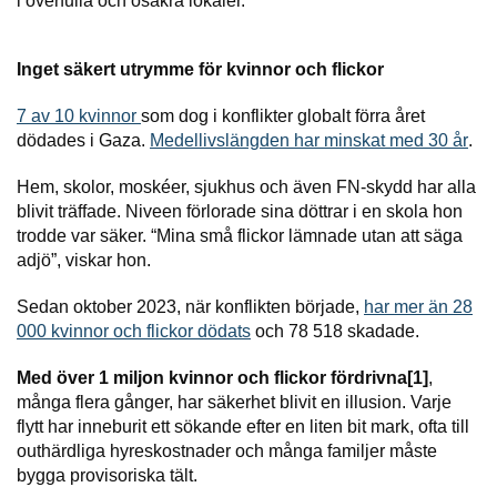
i överfulla och osäkra lokaler.
Inget säkert utrymme för kvinnor och flickor
7 av 10 kvinnor
som dog i konflikter globalt förra året
dödades i Gaza.
Medellivslängden har minskat med 30 år
.
Hem, skolor, moskéer, sjukhus och även FN-skydd har alla
blivit träffade. Niveen förlorade sina döttrar i en skola hon
trodde var säker. “Mina små flickor lämnade utan att säga
adjö”, viskar hon.
Sedan oktober 2023, när konflikten började,
har mer än 28
000 kvinnor och flickor dödats
och 78 518 skadade.
Med över 1 miljon kvinnor och flickor fördrivna[1]
,
många flera gånger, har säkerhet blivit en illusion. Varje
flytt har inneburit ett sökande efter en liten bit mark, ofta till
outhärdliga hyreskostnader och många familjer måste
bygga provisoriska tält.