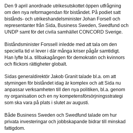
Den 9 april anordnade utrikesutskottet öppen utfrågning
om den nya reformagendan för biståndet. På podiet satt
bistånds- och utrikeshandelsminister Johan Forsell och
representanter från Sida, Business Sweden, Swedfund och
UNDP samt för det civila samhället CONCORD Sverige.
Biståndsminister Forssell inledde med att tala om den
speciella tid vi lever i där många kriser pågår samtidigt.
Han lyfte bl.a. tillbakagången för demokratin och kvinnors
och flickors rättigheter globalt.
Sidas generaldirektör Jakob Granit talade bl.a. om att
styrningen för biståndet idag är komplex och att Sida nu
anpassar verksamheten till den nya politiken, bl.a. genom
ny organisation och en ny kompetensförsörjningsstrategi
som ska vara på plats i slutet av augusti.
Både Business Sweden och Swedfund talade om hur
privata investeringar och jobbskapande bidrar till minskad
fattigdom.