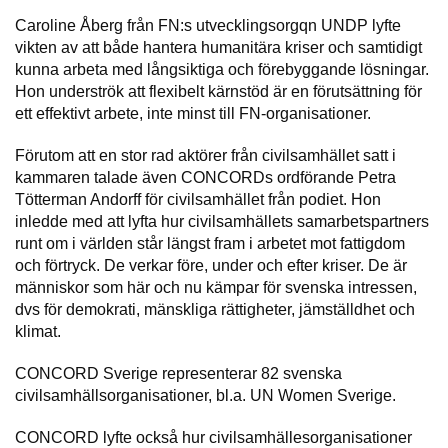
Caroline Åberg från FN:s utvecklingsorgqn UNDP lyfte
vikten av att både hantera humanitära kriser och samtidigt
kunna arbeta med långsiktiga och förebyggande lösningar.
Hon underströk att flexibelt kärnstöd är en förutsättning för
ett effektivt arbete, inte minst till FN-organisationer.
Förutom att en stor rad aktörer från civilsamhället satt i
kammaren talade även CONCORDs ordförande Petra
Tötterman Andorff för civilsamhället från podiet. Hon
inledde med att lyfta hur civilsamhällets samarbetspartners
runt om i världen står längst fram i arbetet mot fattigdom
och förtryck. De verkar före, under och efter kriser. De är
människor som här och nu kämpar för svenska intressen,
dvs för demokrati, mänskliga rättigheter, jämställdhet och
klimat.
CONCORD Sverige representerar 82 svenska
civilsamhällsorganisationer, bl.a. UN Women Sverige.
CONCORD lyfte också hur civilsamhällesorganisationer