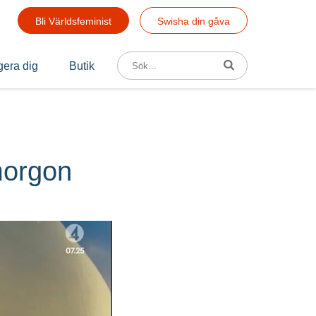
Bli Världsfeminist
Swisha din gåva
Sök efter:
era dig
Butik
morgon