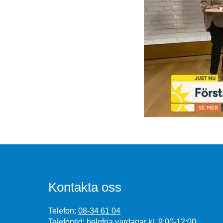
Kontakta oss
Telefon:
08-34 61 04
Telefontid: helgfria vardagar kl. 9:00-12:00