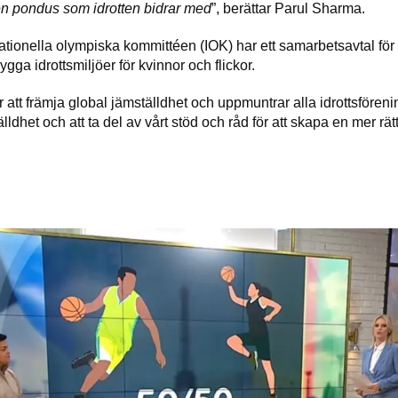
n pondus som idrotten bidrar med
”, berättar Parul Sharma.
ionella olympiska kommittéen (IOK) har ett samarbetsavtal för a
gga idrottsmiljöer för kvinnor och flickor.
r att främja global jämställdhet och uppmuntrar alla idrottsföreni
lldhet och att ta del av vårt stöd och råd för att skapa en mer rä