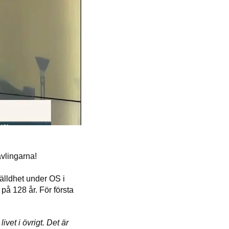
ävlingarna!
älldhet under OS i
på 128 år. För första
.
ivet i övrigt. Det är