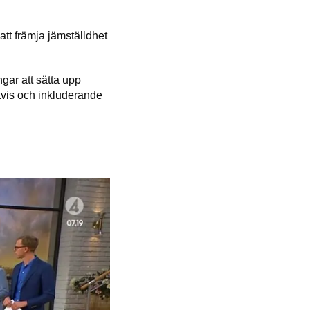
tt främja jämställdhet
ngar att sätta upp
ttvis och inkluderande