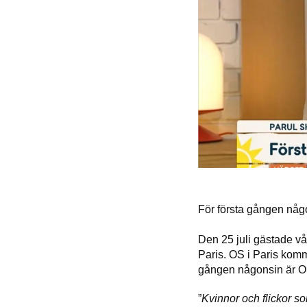
För första gången någo
Den 25 juli gästade v
Paris. OS i Paris komm
gången någonsin är OS 
”
Kvinnor och flickor som