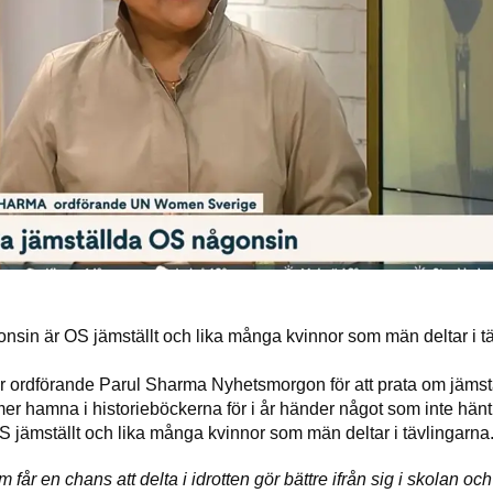
nsin är OS jämställt och lika många kvinnor som män deltar i t
år ordförande Parul Sharma Nyhetsmorgon för att prata om jämst
er hamna i historieböckerna för i år händer något som inte hänt 
jämställt och lika många kvinnor som män deltar i tävlingarna
 får en chans att delta i idrotten gör bättre ifrån sig i skolan och l