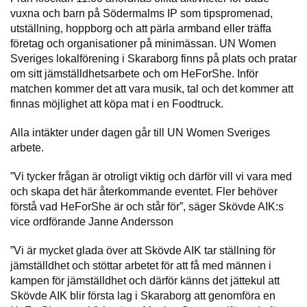
vuxna och barn på Södermalms IP som tipspromenad,
utställning, hoppborg och att pärla armband eller träffa
företag och organisationer på minimässan. UN Women
Sveriges lokalförening i Skaraborg finns på plats och pratar
om sitt jämställdhetsarbete och om HeForShe. Inför
matchen kommer det att vara musik, tal och det kommer att
finnas möjlighet att köpa mat i en Foodtruck.
Alla intäkter under dagen går till UN Women Sveriges
arbete.
”Vi tycker frågan är otroligt viktig och därför vill vi vara med
och skapa det här återkommande eventet. Fler behöver
förstå vad HeForShe är och står för”, säger Skövde AIK:s
vice ordförande Janne Andersson
”Vi är mycket glada över att Skövde AIK tar ställning för
jämställdhet och stöttar arbetet för att få med männen i
kampen för jämställdhet och därför känns det jättekul att
Skövde AIK blir första lag i Skaraborg att genomföra en