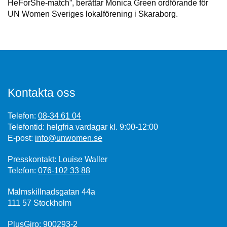
HeForShe-match”, berättar Monica Green ordförande för
UN Women Sveriges lokalförening i Skaraborg.
Kontakta oss
Telefon:
08-34 61 04
Telefontid: helgfria vardagar kl. 9:00-12:00
E-post:
info@unwomen.se
Presskontakt: Louise Waller
Telefon:
076-102 33 88
Malmskillnadsgatan 44a
111 57 Stockholm
PlusGiro: 900293-2