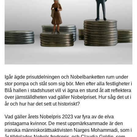
Igår ägde prisutdelningen och Nobelbanketten rum under
stor pompa och ståt som sig bör. Men efter alla festligheter i
Blå hallen i stadshuset vill vi ägna en stund åt att reflektera
över jämställdheten vad gäller Nobelpriset. Hur såg det ut i
år och hur har det sett ut historiskt?
Vad gäller årets Nobelpris 2023 var fyra av de elva
pristagarna kvinnor. De mest uppmärksammade är den
iranska människorättsaktivisten Narges Mohammadi, som i
år tilldelades Nobels fredspris, och Claudia Goldin, som