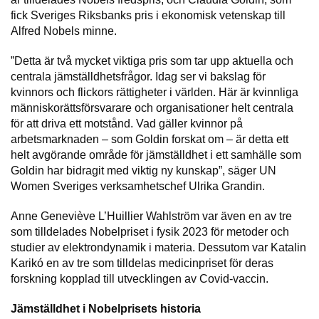
fick Sveriges Riksbanks pris i ekonomisk vetenskap till
Alfred Nobels minne.
”Detta är två mycket viktiga pris som tar upp aktuella och
centrala jämställdhetsfrågor. Idag ser vi bakslag för
kvinnors och flickors rättigheter i världen. Här är kvinnliga
människorättsförsvarare och organisationer helt centrala
för att driva ett motstånd. Vad gäller kvinnor på
arbetsmarknaden – som Goldin forskat om – är detta ett
helt avgörande område för jämställdhet i ett samhälle som
Goldin har bidragit med viktig ny kunskap”, säger UN
Women Sveriges verksamhetschef Ulrika Grandin.
Anne Geneviève L’Huillier Wahlström var även en av tre
som tilldelades Nobelpriset i fysik 2023 för metoder och
studier av elektrondynamik i materia. Dessutom var Katalin
Karikó en av tre som tilldelas medicinpriset för deras
forskning kopplad till utvecklingen av Covid-vaccin.
Jämställdhet i Nobelprisets historia