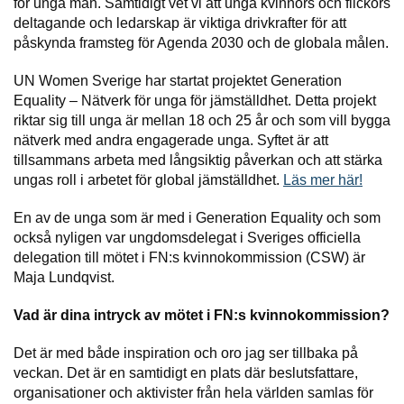
för unga män. Samtidigt vet vi att unga kvinnors och flickors
deltagande och ledarskap är viktiga drivkrafter för att
påskynda framsteg för Agenda 2030 och de globala målen.
UN Women Sverige har startat projektet Generation
Equality – Nätverk för unga för jämställdhet. Detta projekt
riktar sig till unga är mellan 18 och 25 år och som vill bygga
nätverk med andra engagerade unga. Syftet är att
tillsammans arbeta med långsiktig påverkan och att stärka
ungas roll i arbetet för global jämställdhet.
Läs mer här!
En av de unga som är med i Generation Equality och som
också nyligen var ungdomsdelegat i Sveriges officiella
delegation till mötet i FN:s kvinnokommission (CSW) är
Maja Lundqvist.
Vad är dina intryck av mötet i FN:s kvinnokommission?
Det är med både inspiration och oro jag ser tillbaka på
veckan. Det är en samtidigt en plats där beslutsfattare,
organisationer och aktivister från hela världen samlas för