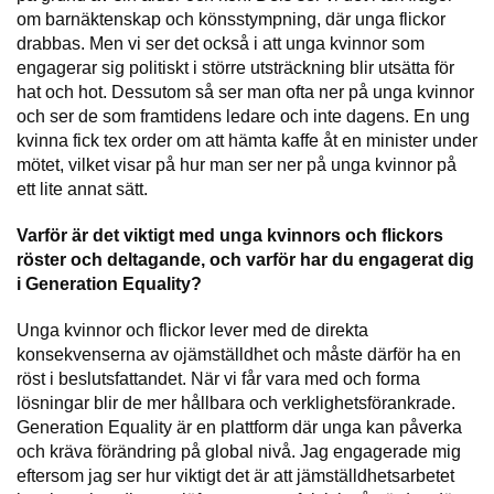
om barnäktenskap och könsstympning, där unga flickor
drabbas. Men vi ser det också i att unga kvinnor som
engagerar sig politiskt i större utsträckning blir utsätta för
hat och hot. Dessutom så ser man ofta ner på unga kvinnor
och ser de som framtidens ledare och inte dagens. En ung
kvinna fick tex order om att hämta kaffe åt en minister under
mötet, vilket visar på hur man ser ner på unga kvinnor på
ett lite annat sätt.
Varför är det viktigt med unga kvinnors och flickors
röster och deltagande, och varför har du engagerat dig
i Generation Equality?
Unga kvinnor och flickor lever med de direkta
konsekvenserna av ojämställdhet och måste därför ha en
röst i beslutsfattandet. När vi får vara med och forma
lösningar blir de mer hållbara och verklighetsförankrade.
Generation Equality är en plattform där unga kan påverka
och kräva förändring på global nivå. Jag engagerade mig
eftersom jag ser hur viktigt det är att jämställdhetsarbetet