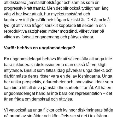
att diskutera jämställdhetsfrågor och samlas som en
progressiv kraft framåt. Men det blir också tydligt hur lång
väg vi har kvar att gå, hur mycket motstånd och
kontroversiell jämställdhetsfrågan faktiskt är. Det är också
tydligt att vissa frågor, särskilt kopplade till sexuella och
reproduktiva rättigheter, möter motstånd, vilket visar på
vikten av fortsatt engagemang och påtryckningar.
Varför behövs en ungdomsdelegat?
En ungdomsdelegat behövs för att säkerställa att unga inte
bara inkluderas i diskussionerna utan också får verkligt
inflytande. Beslut som fattas idag påverkar unga direkt, och
därför måste deras röster vara en del av lösningarna. Unga
har unika perspektiv, erfarenheter och innovativa idéer som
kan bidra till att driva jämställdhetsarbetet framåt. Att ha en
ungdomsdelegat handlar inte bara om representation – det
är en fråga om demokrati och rättvisa.
Vi vet också att unga flickor och kvinnor diskrimineras både
på grund av sin ålder och kön. Dels ser vi det i tex frågor