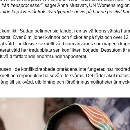
 från fredsprocesser”
, säger Anna Mutavati, UN Womens regionc
anförskap kvarstår trots övertygande bevis på hur de positivt har bi
t konflikt i Sudan befinner sig landet i en av världens värsta hum
utsatta. Över 6 miljoner kvinnor och flickor är på flykt och över 12 
rat våld – inklusive sexuellt våld som används som vapen i krige
laterat våld har tredubblats sen konflikten började. Dessutom är an
llt våld fortfarande enormt underrapporterat.
husen i de konfliktdrabbade områdena inte fungerar, har mödrad
sexuell och reproduktiv hälsovård försvåras. Det råder akut mato
llgång till sjukvård, utbildning och försörjningsmöjligheter är my