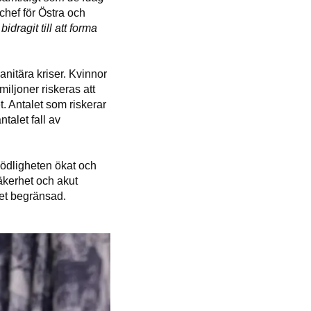
hef för Östra och
dragit till att forma
anitära kriser. Kvinnor
miljoner riskeras att
t. Antalet som riskerar
talet fall av
ödligheten ökat och
säkerhet och akut
cket begränsad.