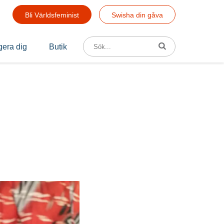
Bli Världsfeminist
Swisha din gåva
Sök efter:
era dig
Butik