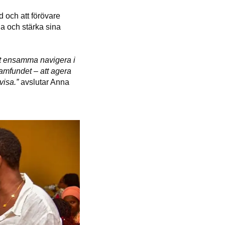
 och att förövare
dda och stärka sina
tt ensamma navigera i
samfundet – att agera
visa.”
avslutar Anna