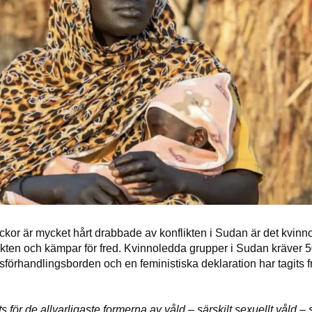
lickor är mycket hårt drabbade av konflikten i Sudan är det kvinno
ikten och kämpar för fred. Kvinnoledda grupper i Sudan kräver 
dsförhandlingsborden och en feministiska deklaration har tagits
s för de allvarligaste formerna av våld – särskilt sexuellt våld –