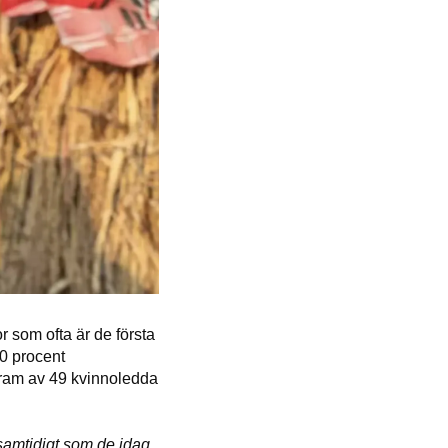
r som ofta är de första
50 procent
 fram av 49 kvinnoledda
 samtidigt som de idag