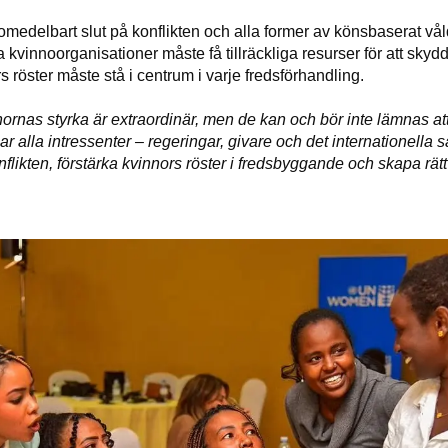
edelbart slut på konflikten och alla former av könsbaserat våld
ala kvinnoorganisationer måste få tillräckliga resurser för att sky
 röster måste stå i centrum i varje fredsförhandling.
ornas styrka är extraordinär, men de kan och bör inte lämnas a
r alla intressenter – regeringar, givare och det internationella 
flikten, förstärka kvinnors röster i fredsbyggande och skapa rätt