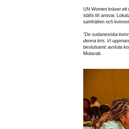
UN Women kräver ett om
ställs till ansvar. Lok
samhällen och kvinnors
”De sudanesiska kvinn
denna kris. Vi uppmana
beslutsamt: avsluta kon
Mutavati.