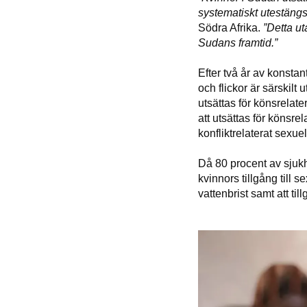
systematiskt utestängs
Södra Afrika.
”Detta ut
Sudans framtid.”
Efter två år av konstan
och flickor är särskilt 
utsättas för könsrelate
att utsättas för könsre
konfliktrelaterat sexue
Då 80 procent av sjuk
kvinnors tillgång till 
vattenbrist samt att ti