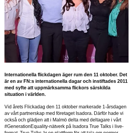
Internationella flickdagen äger rum den 11 oktober. Det
är en av FN:s internationella dagar och instiftades 2011
med syfte att uppmärksamma flickors särskilda
situation i världen.
Vid årets Flickadag den 11 oktober markerade 1-årsdagen
av vårt partnerskap med företaget Isadora. Därför hade vi
också och glädjen att i Malmö delta med deltagare i vårt
#GenerationEquality-nätverk på Isadora True Talks i live-
format. True Talks är en plattform för att tala om normer,