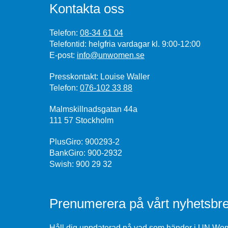
Kontakta oss
Telefon:
08-34 61 04
Telefontid: helgfria vardagar kl. 9:00-12:00
E-post:
info@unwomen.se
Presskontakt: Louise Waller
Telefon:
076-102 33 88
Malmskillnadsgatan 44a
111 57 Stockholm
PlusGiro: 900293-2
BankGiro: 900-2932
Swish: 900 29 32
Prenumerera på vårt nyhetsbre
Håll dig uppdaterad på vad som händer i UN Wome