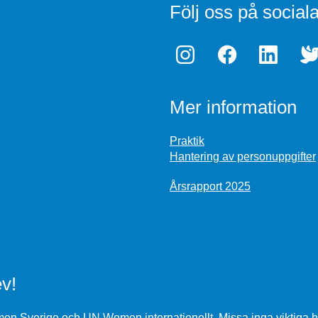
Följ oss på social
Mer information
Praktik
Hantering av personuppgifter
Årsrapport 2025
v!
n Sverige och UN Women internationellt. Missa inga viktiga h