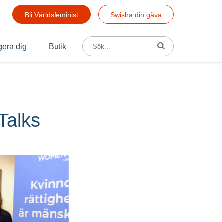
Bli Världsfeminist
Swisha din gåva
Sök efter:
era dig
Butik
Talks