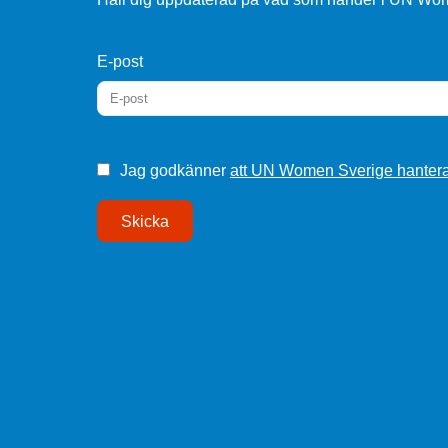
E-post
Jag godkänner
att UN Women Sverige hantera
Skicka