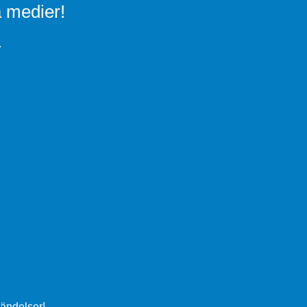
a medier!
ändelser!