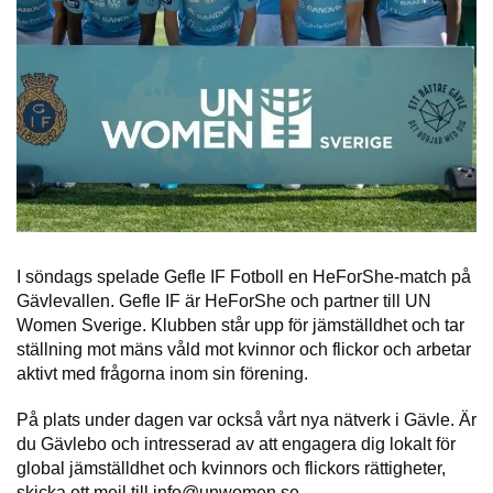
I söndags spelade Gefle IF Fotboll en HeForShe-match på
Gävlevallen. Gefle IF är HeForShe och partner till UN
Women Sverige. Klubben står upp för jämställdhet och tar
ställning mot mäns våld mot kvinnor och flickor och arbetar
aktivt med frågorna inom sin förening.
På plats under dagen var också vårt nya nätverk i Gävle. Är
du Gävlebo och intresserad av att engagera dig lokalt för
global jämställdhet och kvinnors och flickors rättigheter,
skicka ett mejl till info@unwomen.se