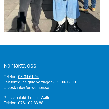
Kontakta oss
Telefon:
08-34 61 04
Telefontid: helgfria vardagar kl. 9:00-12:00
E-post:
info@unwomen.se
Presskontakt: Louise Waller
Telefon:
076-102 33 88