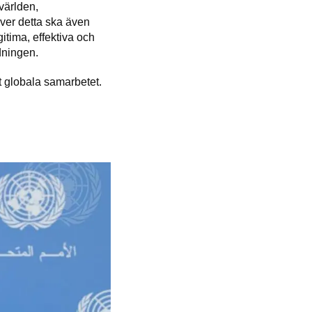
 världen,
över detta ska även
gitima, effektiva och
dningen.
et globala samarbetet.