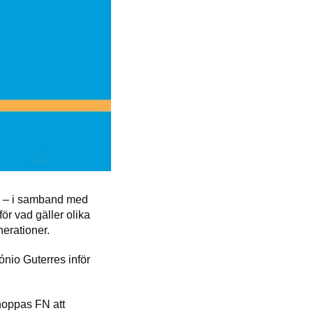
e – i samband med
ör vad gäller olika
erationer.
ónio Guterres inför
 hoppas FN att