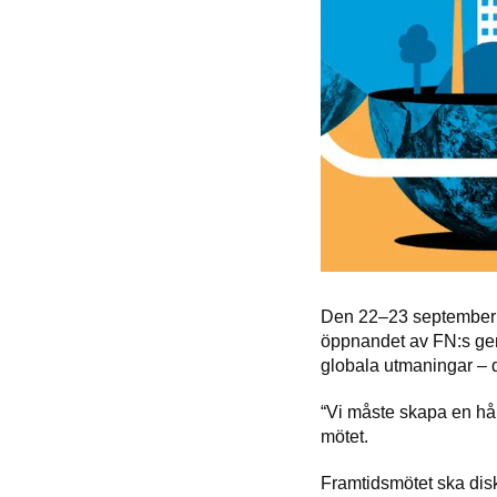
Den 22–23 september s
öppnandet av FN:s gene
globala utmaningar – d
“Vi måste skapa en hål
mötet.
Framtidsmötet ska disk