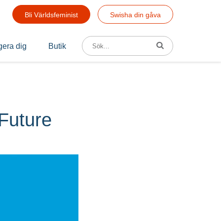
Bli Världsfeminist
Swisha din gåva
Sök efter:
era dig
Butik
Future