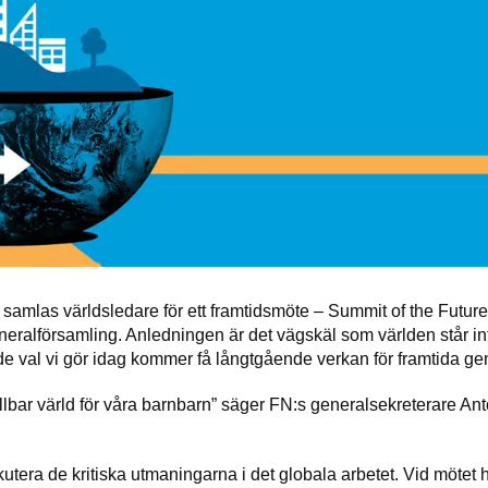
amlas världsledare för ett framtidsmöte – Summit of the Futur
ralförsamling. Anledningen är det vägskäl som världen står inf
e val vi gör idag kommer få långtgående verkan för framtida gen
lbar värld för våra barnbarn” säger FN:s generalsekreterare Ant
utera de kritiska utmaningarna i det globala arbetet. Vid mötet