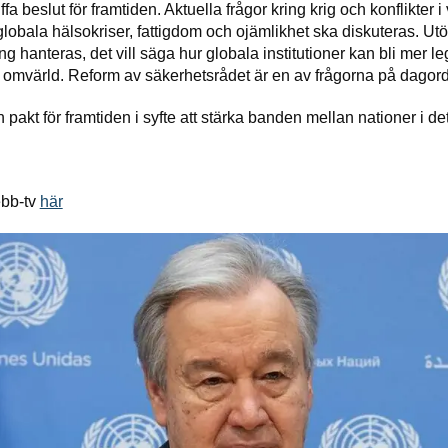
fa beslut för framtiden. Aktuella frågor kring krig och konflikter i
globala hälsokriser, fattigdom och ojämlikhet ska diskuteras. Ut
ng hanteras, det vill säga hur globala institutioner kan bli mer le
omvärld. Reform av säkerhetsrådet är en av frågorna på dagor
n pakt för framtiden i syfte att stärka banden mellan nationer i d
ebb-tv
här