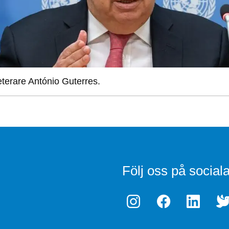
terare António Guterres.
Följ oss på social