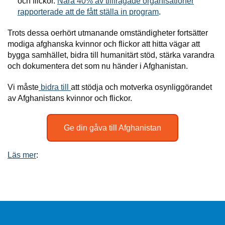
och flickor.
Nära 40% av tillfrågade organisationer
rapporterade att de fått ställa in program
.
Trots dessa oerhört utmanande omständigheter fortsätter
modiga afghanska kvinnor och flickor att hitta vägar att
bygga samhället, bidra till humanitärt stöd, stärka varandra
och dokumentera det som nu händer i Afghanistan.
Vi måste
bidra till
att stödja och motverka osynliggörandet
av Afghanistans kvinnor och flickor.
Ge din gåva till Afghanistan
Läs mer
: