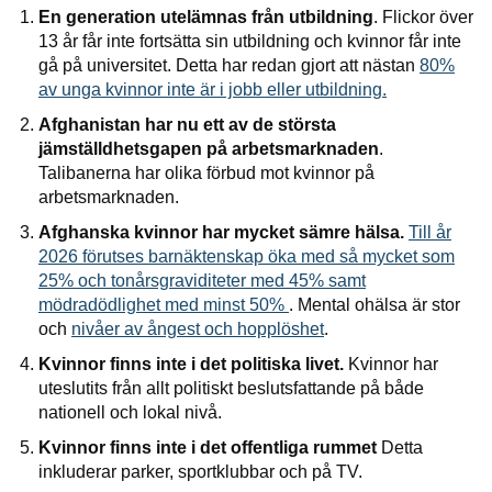
En generation utelämnas från utbildning
. Flickor över
13 år får inte fortsätta sin utbildning och kvinnor får inte
gå på universitet. Detta har redan gjort att nästan
80%
av unga kvinnor inte är i jobb eller utbildning.
Afghanistan har nu ett av de största
jämställdhetsgapen på arbetsmarknaden
.
Talibanerna har olika förbud mot kvinnor på
arbetsmarknaden.
Afghanska kvinnor har mycket sämre hälsa.
Till år
2026 förutses barnäktenskap öka med så mycket som
25% och tonårsgraviditeter med 45% samt
mödradödlighet med minst 50%
. Mental ohälsa är stor
och
nivåer av ångest och hopplöshet
.
Kvinnor finns inte i det politiska livet.
Kvinnor har
uteslutits från allt politiskt beslutsfattande på både
nationell och lokal nivå.
Kvinnor finns inte i det offentliga rummet
Detta
inkluderar parker, sportklubbar och på TV.