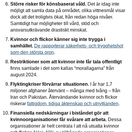
Större risker för könsbaserat våld.
Det är idag inte
möjligt att samla data på området, olika vittnesmål visar
dock att det troligtvis ökat, från redan höga nivåer.
Samtidigt har möjligheter till vård, stöd och
ansvarsutkrävande drastiskt minskat.
Kvinnor och flickor känner sig inte trygga i
samhället.
De rapporterar
säkerhets- och trygghetshot
som den största oron
.
Restriktioner som att kvinnor inte får tala offentligt
finns samlade i det som kallas “morallagarna” från
august 2024.
Flyktingkriser förvärrar situationen.
I år har 1,7
miljoner afghaner återvänt – många med tvång – från
Iran och Pakistan. Återvändande kvinnor och flickor
riskerar
fattigdom, tidiga äktenskap och utnyttjanden
.
Finansiella nedskärningar i biståndet gör att
kvinnoorganisationer får svårare att arbeta.
Dessa
organisationer är helt centrala I att nå utsatta kvinnor